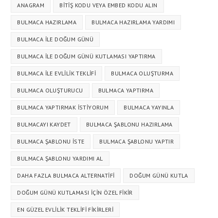
ANAGRAM
BITIŞ KODU VEYA EMBED KODU ALIN
BULMACA HAZIRLAMA
BULMACA HAZIRLAMA YARDIMI
BULMACA ILE DOĞUM GÜNÜ
BULMACA ILE DOĞUM GÜNÜ KUTLAMASI YAPTIRMA
BULMACA ILE EVLILIK TEKLIFI
BULMACA OLUŞTURMA
BULMACA OLUŞTURUCU
BULMACA YAPTIRMA
BULMACA YAPTIRMAK ISTIYORUM
BULMACA YAYINLA
BULMACAYI KAYDET
BULMACA ŞABLONU HAZIRLAMA
BULMACA ŞABLONU ISTE
BULMACA ŞABLONU YAPTIR
BULMACA ŞABLONU YARDIMI AL
DAHA FAZLA BULMACA ALTERNATIFI
DOĞUM GÜNÜ KUTLA
DOĞUM GÜNÜ KUTLAMASI İÇIN ÖZEL FIKIR
EN GÜZEL EVLILIK TEKLIFI FIKIRLERI