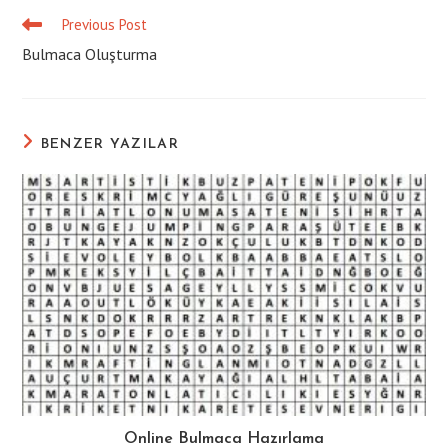
Previous Post
Read
more
Bulmaca Oluşturma
articles
BENZER YAZILAR
Online Bulmaca Hazırlama