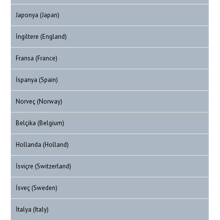
Japonya (Japan)
İngiltere (England)
Fransa (France)
İspanya (Spain)
Norveç (Norway)
Belçika (Belgium)
Hollanda (Holland)
İsviçre (Switzerland)
İsveç (Sweden)
İtalya (Italy)