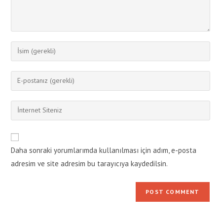
Enter
your
name
Enter
or
your
username
email
Enter
to
address
your
comment
to
website
comment
URL
Daha sonraki yorumlarımda kullanılması için adım, e-posta
(optional)
adresim ve site adresim bu tarayıcıya kaydedilsin.