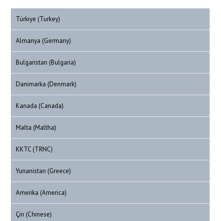
Türkiye (Turkey)
Almanya (Germany)
Bulgaristan (Bulgaria)
Danimarka (Denmark)
Kanada (Canada)
Malta (Maltha)
KKTC (TRNC)
Yunanistan (Greece)
Amerika (America)
Çin (Chinese)