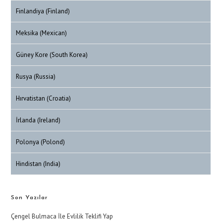
Finlandiya (Finland)
Meksika (Mexican)
Güney Kore (South Korea)
Rusya (Russia)
Hırvatistan (Croatia)
İrlanda (Ireland)
Polonya (Polond)
Hindistan (India)
Son Yazılar
Çengel Bulmaca İle Evlilik Teklifi Yap