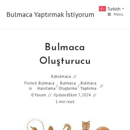
Skip
Turkish
▼
to
Bulmaca Yaptırmak İstiyorum
Menu
content
Bulmaca
Oluşturucu
By
bulmaca
Posted
Bulmaca
Bulmaca
Bulmaca
/
/
in
Hazırlama
Oluşturma
Yaptırma
0 Yorum
Updated
Ekim 7, 2024
1 min read